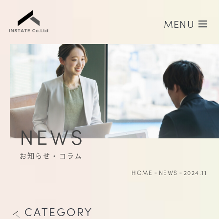
MENU
H
O
M
E
A
B
O
U
T
ホーム
会社概要
S
E
R
V
I
C
E
F
L
O
W
NEWS
インステイトの転職支援
転職支援の流れ
お知らせ・コラム
F
A
Q
I
N
T
E
R
V
I
E
W
HOME
NEWS
2024.11
よくある質問
事例紹介・インタビュー
C
O
N
T
A
C
T
N
E
W
S
CATEGORY