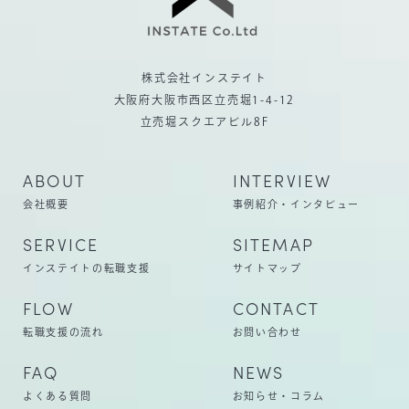
株式会社インステイト
大阪府大阪市西区立売堀1-4-12
立売堀スクエアビル8F
A
B
O
U
T
I
N
T
E
R
V
I
E
W
会社概要
事例紹介・インタビュー
S
E
R
V
I
C
E
S
I
T
E
M
A
P
インステイトの転職支援
サイトマップ
F
L
O
W
C
O
N
T
A
C
T
転職支援の流れ
お問い合わせ
F
A
Q
N
E
W
S
よくある質問
お知らせ・コラム