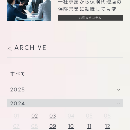
一社専属から保険代理店の
保険営業に転職しても変わ
らないこと３選
お役立ちコラム
ARCHIVE
すべて
2025
2024
01
02
03
04
05
06
07
08
09
10
11
12